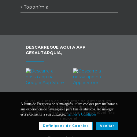
Toponímia
DESCARREGUE AQUI A APP
GESAUTARQUIA,
© 2026 Junta de Freguesia de Almalaguês.
A Junta de Freguesia de Almalaguês utiliza cookies para melhorar a
Todos os direitos reservados |
Termos e
sua experiência de navegação e para fins estatísticos. Ao navegar
Condições
|
*
Chamada para a rede/móvel fixa
está a consentir a sua utilização.
Termos e Condições
nacional
Definiçoes de Cookies
Aceitar