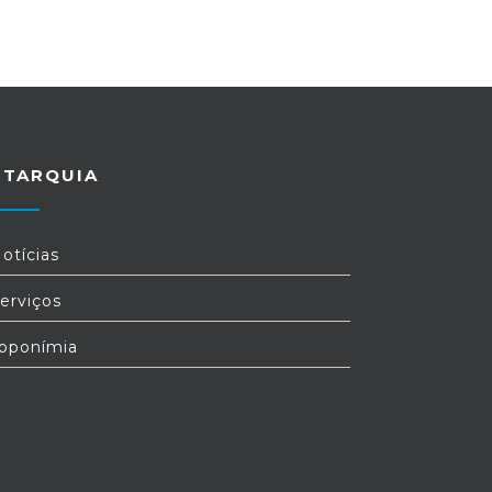
UTARQUIA
otícias
erviços
oponímia