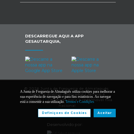
DESCARREGUE AQUI A APP
GESAUTARQUIA,
© 2026 Junta de Freguesia de Almalaguês.
A Junta de Freguesia de Almalaguês utiliza cookies para melhorar a
Todos os direitos reservados |
Termos e
sua experiência de navegação e para fins estatísticos. Ao navegar
Condições
|
*
Chamada para a rede/móvel fixa
está a consentir a sua utilização.
Termos e Condições
nacional
Definiçoes de Cookies
Aceitar
Desenvolvido por: