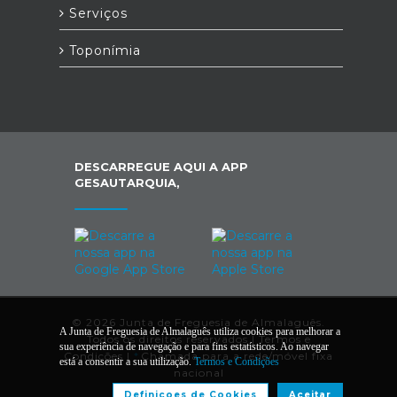
Serviços
Toponímia
DESCARREGUE AQUI A APP
GESAUTARQUIA,
© 2026 Junta de Freguesia de Almalaguês.
A Junta de Freguesia de Almalaguês utiliza cookies para melhorar a
Todos os direitos reservados |
Termos e
sua experiência de navegação e para fins estatísticos. Ao navegar
Condições
|
*
Chamada para a rede/móvel fixa
está a consentir a sua utilização.
Termos e Condições
nacional
Definiçoes de Cookies
Aceitar