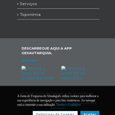
Serviços
Toponímia
DESCARREGUE AQUI A APP
GESAUTARQUIA,
© 2026 Junta de Freguesia de Almalaguês.
A Junta de Freguesia de Almalaguês utiliza cookies para melhorar a
Todos os direitos reservados |
Termos e
sua experiência de navegação e para fins estatísticos. Ao navegar
Condições
|
*
Chamada para a rede/móvel fixa
está a consentir a sua utilização.
Termos e Condições
nacional
Definiçoes de Cookies
Aceitar