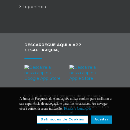
Toponímia
DESCARREGUE AQUI A APP
GESAUTARQUIA,
© 2026 Junta de Freguesia de Almalaguês.
A Junta de Freguesia de Almalaguês utiliza cookies para melhorar a
Todos os direitos reservados |
Termos e
sua experiência de navegação e para fins estatísticos. Ao navegar
Condições
|
*
Chamada para a rede/móvel fixa
está a consentir a sua utilização.
Termos e Condições
nacional
Definiçoes de Cookies
Aceitar