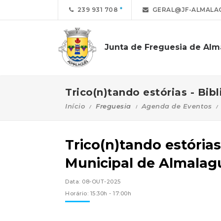
239 931 708
GERAL@JF-ALMALA
Junta de Freguesia de Alm
Trico(n)tando estórias - Bi
Início
Freguesia
Agenda de Eventos
Trico(n)tando estórias
Municipal de Almalag
Data: 08-OUT-2025
Horário: 15:30h - 17:00h