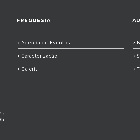
FREGUESIA
A
Agenda de Eventos
N
Caracterização
S
Galeria
T
7h
0h