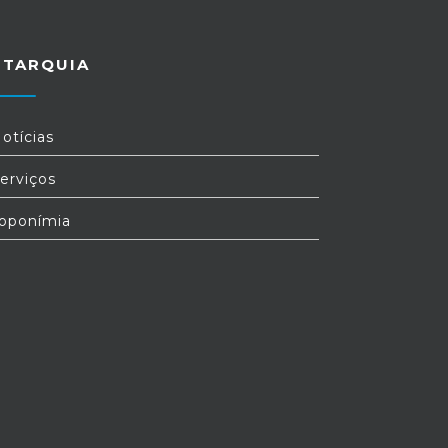
UTARQUIA
otícias
erviços
oponímia