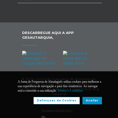
DESCARREGUE AQUI A APP
GESAUTARQUIA,
© 2026 Junta de Freguesia de Almalaguês.
A Junta de Freguesia de Almalaguês utiliza cookies para melhorar a
Todos os direitos reservados |
Termos e
sua experiência de navegação e para fins estatísticos. Ao navegar
Condições
|
*
Chamada para a rede/móvel fixa
está a consentir a sua utilização.
Termos e Condições
nacional
Definiçoes de Cookies
Aceitar
Desenvolvido por: