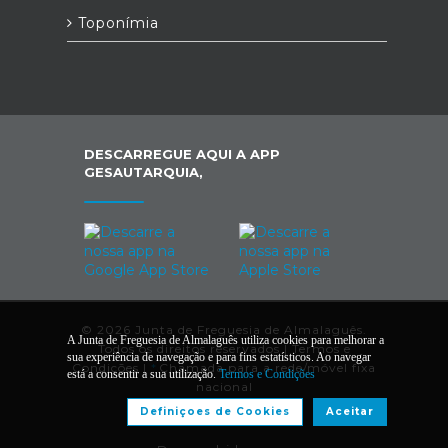
Toponímia
DESCARREGUE AQUI A APP
GESAUTARQUIA,
© 2026 Junta de Freguesia de Almalaguês.
A Junta de Freguesia de Almalaguês utiliza cookies para melhorar a
Todos os direitos reservados |
Termos e
sua experiência de navegação e para fins estatísticos. Ao navegar
Condições
|
*
Chamada para a rede/móvel fixa
está a consentir a sua utilização.
Termos e Condições
nacional
Definiçoes de Cookies
Aceitar