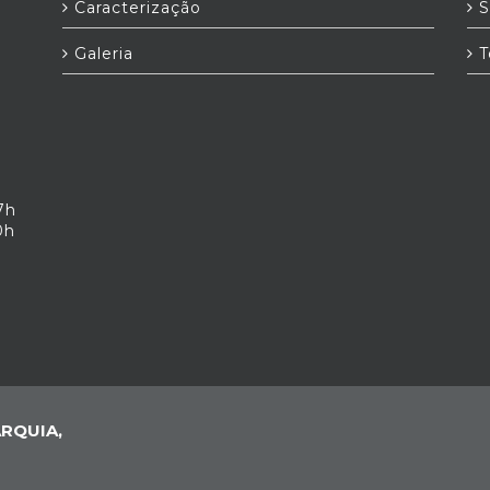
Caracterização
S
Galeria
T
7h
0h
RQUIA,