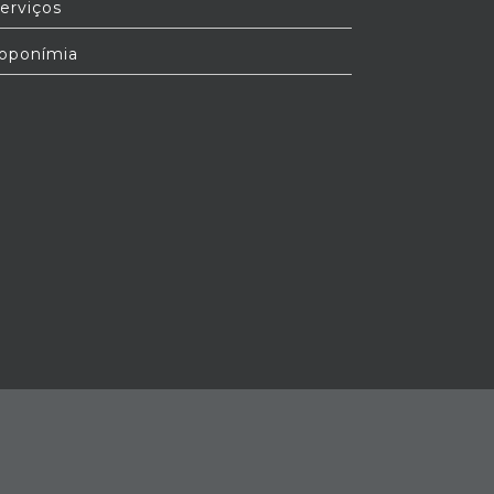
erviços
oponímia