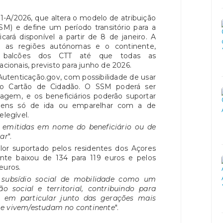
 1-A/2026, que altera o modelo de atribuição
SM) e define um período transitório para a
icará disponível a partir de 8 de janeiro. A
e as regiões autónomas e o continente,
balcões dos CTT até que todas as
acionais, previsto para junho de 2026.
 Autenticação.gov, com possibilidade de usar
do Cartão de Cidadão. O SSM poderá ser
iagem, e os beneficiários poderão suportar
ens só de ida ou emparelhar com a de
elegível.
r emitidas em nome do beneficiário ou de
ar
".
or suportado pelos residentes dos Açores
nte baixou de 134 para 119 euros e pelos
euros.
 subsídio social de mobilidade como um
 social e territorial, contribuindo para
e, em particular junto das gerações mais
 e vivem/estudam no continente
".