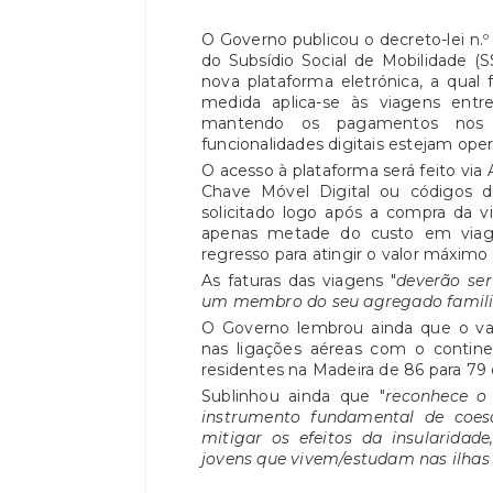
O Governo publicou o decreto-lei n.º
do Subsídio Social de Mobilidade (S
nova plataforma eletrónica, a qual f
medida aplica-se às viagens entr
mantendo os pagamentos nos 
funcionalidades digitais estejam oper
O acesso à plataforma será feito via
Chave Móvel Digital ou códigos 
solicitado logo após a compra da v
apenas metade do custo em viag
regresso para atingir o valor máximo 
As faturas das viagens "
deverão se
um membro do seu agregado famili
O Governo lembrou ainda que o val
nas ligações aéreas com o contine
residentes na Madeira de 86 para 79 
Sublinhou ainda que "
reconhece o
instrumento fundamental de coesão
mitigar os efeitos da insularidad
jovens que vivem/estudam nas ilhas