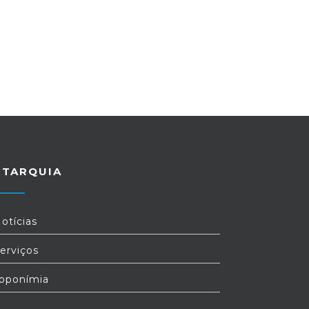
UTARQUIA
otícias
erviços
oponímia