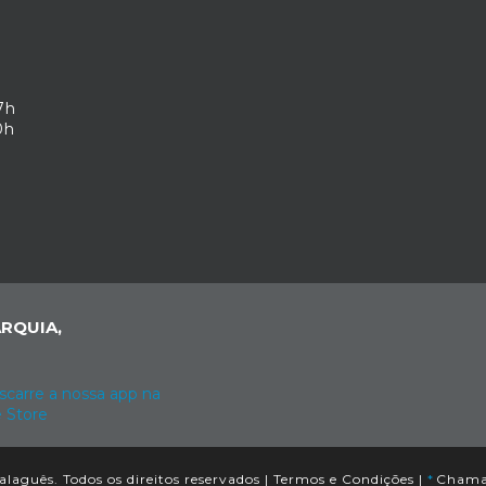
7h
0h
RQUIA,
aguês. Todos os direitos reservados |
Termos e Condições
|
*
Chamad