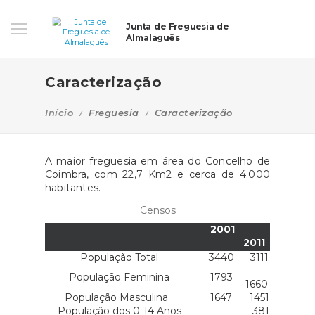
Junta de Freguesia de
Almalaguês
Caracterização
Início
Freguesia
Caracterização
A maior freguesia em área do Concelho de
Coimbra, com 22,7 Km2 e cerca de 4.000
habitantes.
Censos
2001
2011
População Total
3440
3111
População Feminina
1793
1660
População Masculina
1647
1451
População dos 0-14 Anos
-
381