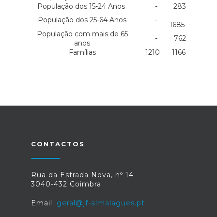
População dos 15-24 Anos
-
283
População dos 25-64 Anos
-
1685
População com mais de 65
-
762
anos
Famílias
1210
1166
CONTACTOS
Rua da Estrada Nova, nº 14
3040-432 Coimbra
Email:
geral@jf-almalagues.pt