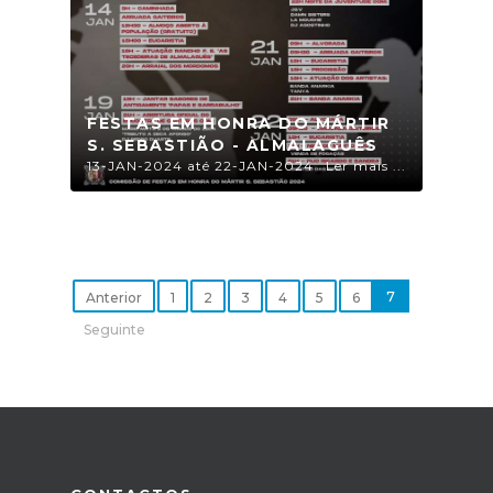
FESTAS EM HONRA DO MÁRTIR
S. SEBASTIÃO - ALMALAGUÊS
13-JAN-2024 até 22-JAN-2024
Ler mais ...
7
Anterior
1
2
3
4
5
6
Seguinte