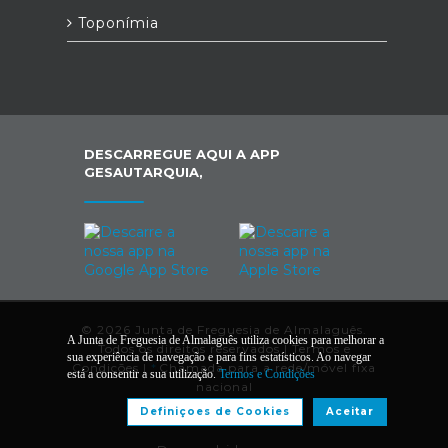
Toponímia
DESCARREGUE AQUI A APP
GESAUTARQUIA,
© 2026 Junta de Freguesia de Almalaguês.
A Junta de Freguesia de Almalaguês utiliza cookies para melhorar a
Todos os direitos reservados |
Termos e
sua experiência de navegação e para fins estatísticos. Ao navegar
Condições
|
*
Chamada para a rede/móvel fixa
está a consentir a sua utilização.
Termos e Condições
nacional
Definiçoes de Cookies
Aceitar