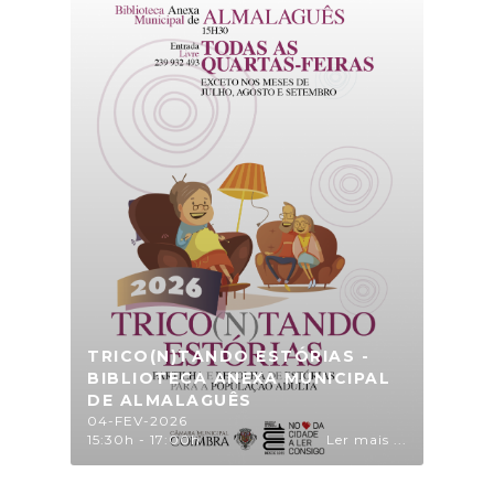
TRICO(N)TANDO ESTÓRIAS -
BIBLIOTECA ANEXA MUNICIPAL
DE ALMALAGUÊS
04-FEV-2026
15:30h - 17:00h
Ler mais ...