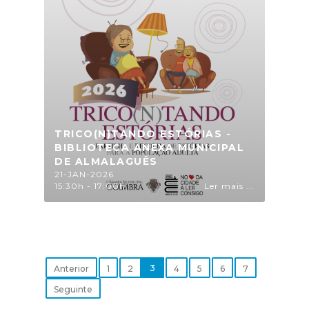
TRICO(N)TANDO ESTÓRIAS -
BIBLIOTECA ANEXA MUNICIPAL
DE ALMALAGUÊS
21-JAN-2026
15:30h - 17:00h
Ler mais ...
3
Anterior
1
2
4
5
6
7
Seguinte