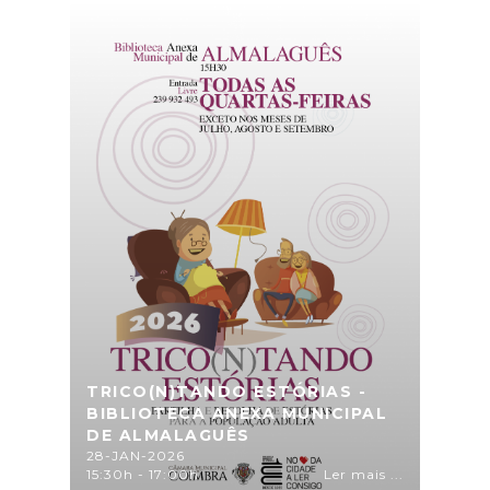
TRICO(N)TANDO ESTÓRIAS -
BIBLIOTECA ANEXA MUNICIPAL
DE ALMALAGUÊS
28-JAN-2026
15:30h - 17:00h
Ler mais ...