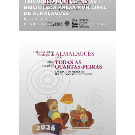
TRICO(N)TANDO ESTÓRIAS -
BIBLIOTECA ANEXA MUNICIPAL
DE ALMALAGUÊS
18-FEV-2026
15:30h - 17:00h
Ler mais ...