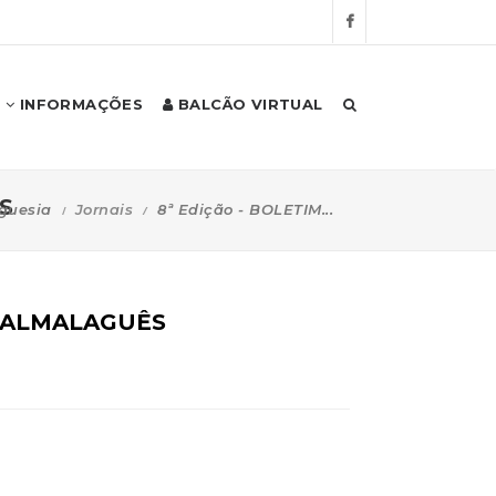
INFORMAÇÕES
BALCÃO VIRTUAL
S
guesia
Jornais
8ª Edição - BOLETIM...
E ALMALAGUÊS