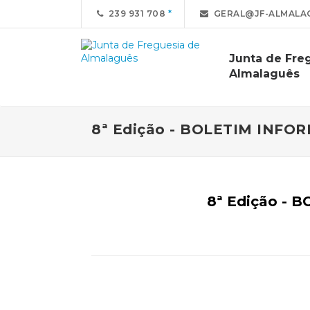
239 931 708
GERAL@JF-ALMALA
Junta de Fre
Almalaguês
8ª Edição - BOLETIM INF
8ª Edição -