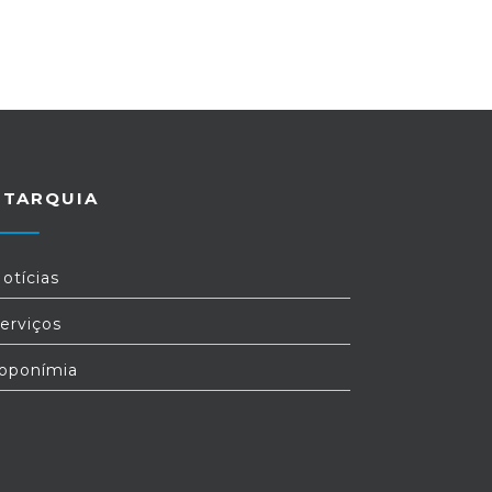
UTARQUIA
otícias
erviços
oponímia