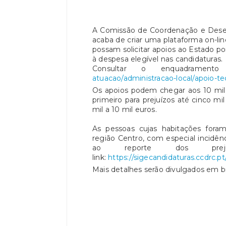
A Comissão de Coordenação e Dese
acaba de criar uma plataforma on-lin
possam solicitar apoios ao Estado p
à despesa elegível nas candidaturas.
Consultar o enquadrame
atuacao/administracao-local/apoio-t
Os apoios podem chegar aos 10 mil 
primeiro para prejuízos até cinco mi
mil a 10 mil euros.
As pessoas cujas habitações foram
região Centro, com especial incidê
ao reporte dos preju
link:
https://sigecandidaturas.ccdrc.pt
Mais detalhes serão divulgados em 