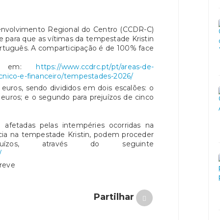
nvolvimento Regional do Centro (CCDR-C)
e para que as vítimas da tempestade Kristin
ortuguês. A comparticipação é de 100% face
nto em:
https://www.ccdrc.pt/pt/areas-de-
ecnico-e-financeiro/tempestades-2026/
euros, sendo divididos em dois escalões: o
l euros; e o segundo para prejuízos de cinco
 afetadas pelas intempéries ocorridas na
ncia na tempestade Kristin, podem proceder
ízos, através do seguinte
/
breve
Partilhar