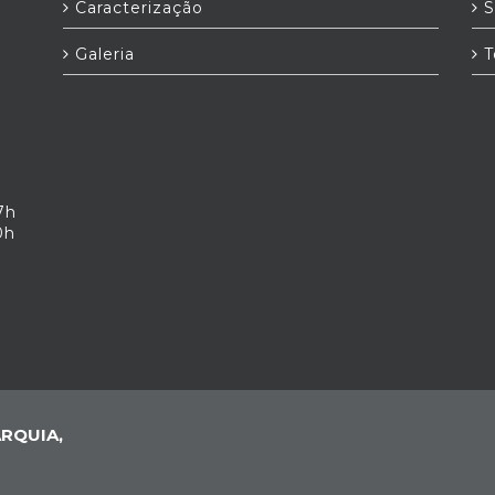
Caracterização
S
Galeria
T
7h
0h
RQUIA,