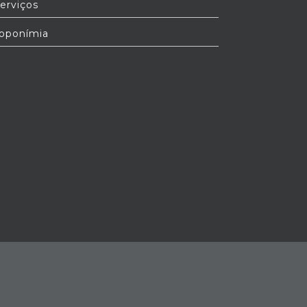
erviços
oponímia