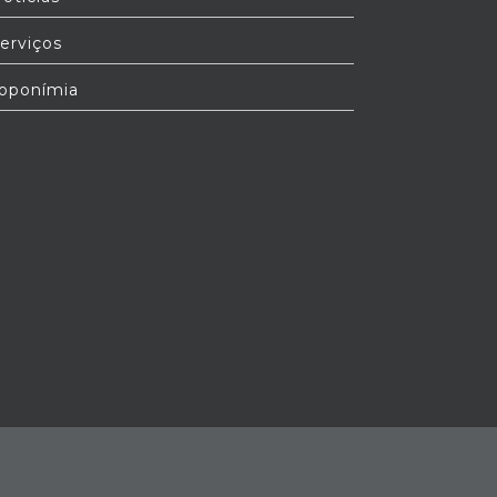
erviços
oponímia