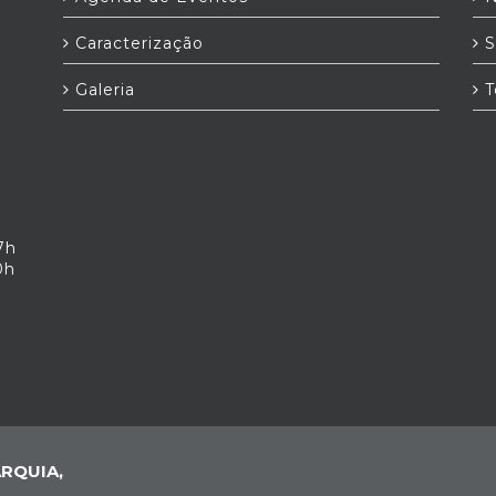
Caracterização
S
Galeria
T
7h
0h
RQUIA,