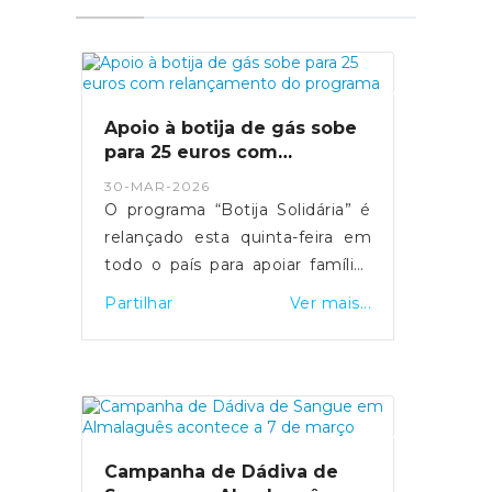
Apoio à botija de gás sobe
para 25 euros com
relançamento do programa
30-MAR-2026
O programa “Botija Solidária” é
relançado esta quinta-feira em
todo o país para apoiar famílias
em situação de vulnerabilidade
Partilhar
Ver mais...
económica na compra de botijas
de gás. O primeiro-ministro Luís
Montenegro anunciou o
aumento da comparticipação de
15 para 25 euros durante os
próximos três meses,
Campanha de Dádiva de
justificando a medida com o