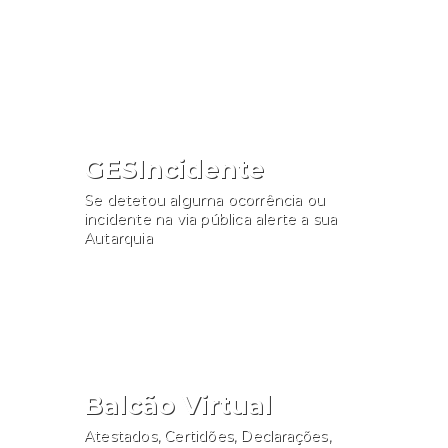
Consultar
GESIncidente
Se detetou alguma ocorrência ou
incidente na via pública alerte a sua
Autarquia
Participar
Balcão Virtual
Atestados, Certidões, Declarações,