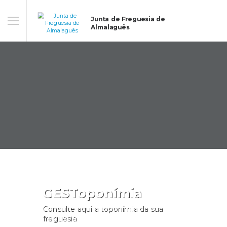
Junta de Freguesia de
Almalaguês
GESToponímia
Consulte aqui a toponímia da sua
freguesia